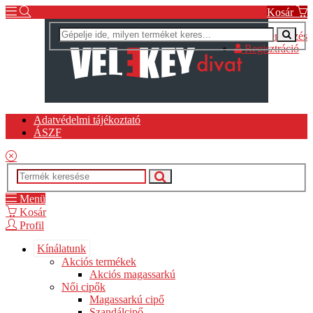
Kosár
Bejelentkezés
Regisztráció
Adatvédelmi tájékoztató
ÁSZF
Menü
Kosár
Profil
Kínálatunk
Akciós termékek
Akciós magassarkú
Női cipők
Magassarkú cipő
Szandálcipő