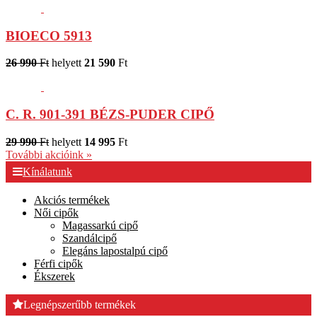
BIOECO 5913
26 990
Ft
helyett
21 590
Ft
C. R. 901-391 BÉZS-PUDER CIPŐ
29 990
Ft
helyett
14 995
Ft
További akcióink »
Kínálatunk
Akciós termékek
Női cipők
Magassarkú cipő
Szandálcipő
Elegáns lapostalpú cipő
Férfi cipők
Ékszerek
Legnépszerűbb termékek