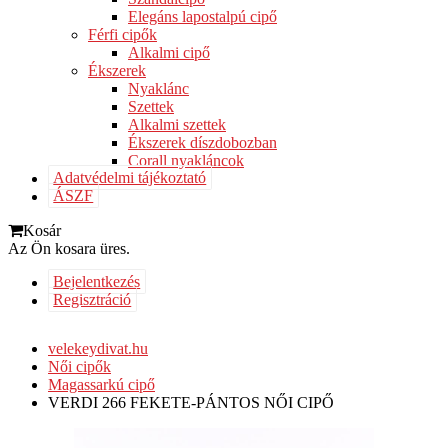
Elegáns lapostalpú cipő
Férfi cipők
Alkalmi cipő
Ékszerek
Nyaklánc
Szettek
Alkalmi szettek
Ékszerek díszdobozban
Corall nyakláncok
Adatvédelmi tájékoztató
ÁSZF
Kosár
Az Ön kosara üres.
Bejelentkezés
Regisztráció
velekeydivat.hu
Női cipők
Magassarkú cipő
VERDI 266 FEKETE-PÁNTOS NŐI CIPŐ