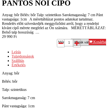
PÁNTOS NŐI CIPŐ
Anyag: bőr Bélés: bőr Talp: szintetikus Sarokmagasság: 7 cm Pánt
vastagsága: 1cm A mérettáblázat pontos adatokat tartalmaz.
Rendelés előtt szíveskedjék meggyőződni arról, hogy a rendelni
kívánt cipő mérete megfelel az Ön számára. MÉRETTÁBLÁZAT:
Belső talp hosszúság …
29 990
Ft
Kosárba
Méret*:
Leírás
Tulajdonságok
Szállítás
Értékelés
Anyag: bőr
Bélés: bőr
Talp: szintetikus
Sarokmagasság: 7 cm
Pánt vastagsága: 1cm