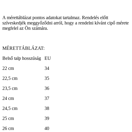
A mérettáblázat pontos adatokat tartalmaz. Rendelés előtt
szíveskedjék meggyőződni arról, hogy a rendelni kívánt cipő mérete
megfelel az Ön számára.
MÉRETTÁBLÁZAT:
Belső talp hosszúság EU
22 cm 34
22,5 cm 35
23,5 cm 36
24 cm 37
24,5 cm 38
25 cm 39
26 cm 40