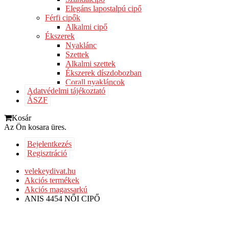
Elegáns lapostalpú cipő
Férfi cipők
Alkalmi cipő
Ékszerek
Nyaklánc
Szettek
Alkalmi szettek
Ékszerek díszdobozban
Corall nyakláncok
Adatvédelmi tájékoztató
ÁSZF
Kosár
Az Ön kosara üres.
Bejelentkezés
Regisztráció
velekeydivat.hu
Akciós termékek
Akciós magassarkú
ANIS 4454 NŐI CIPŐ