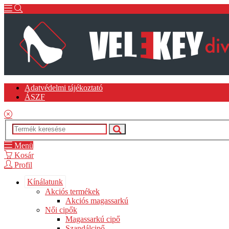
Adatvédelmi tájékoztató
ÁSZF
Menü
Kosár
Profil
Kínálatunk
Akciós termékek
Akciós magassarkú
Női cipők
Magassarkú cipő
Szandálcipő