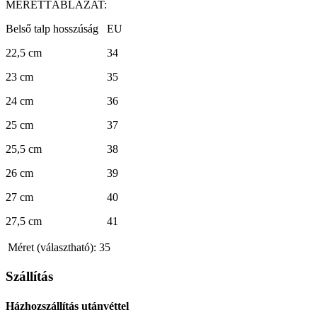
MÉRETTÁBLÁZAT:
Belső talp hosszúság EU
22,5 cm 34
23 cm 35
24 cm 36
25 cm 37
25,5 cm 38
26 cm 39
27 cm 40
27,5 cm 41
Méret (választható):
35
Szállítás
Házhozszállítás utánvéttel