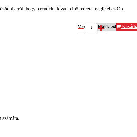
őződni arról, hogy a rendelni kívánt cipő mérete megfelel az Ön
Kosárb
Méret*:
n számára.