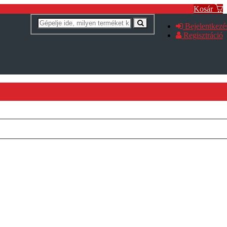
Kosár
Bejelentkezé
Regisztráció