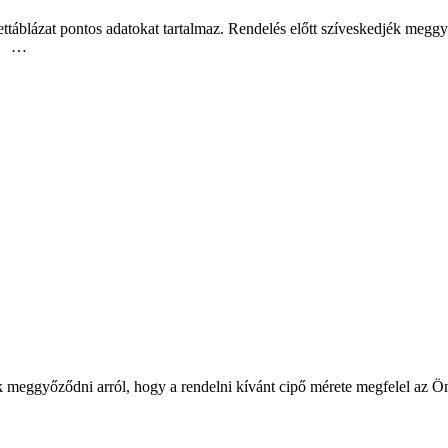
táblázat pontos adatokat tartalmaz. Rendelés előtt szíveskedjék meggy
U …
ék meggyőződni arról, hogy a rendelni kívánt cipő mérete megfelel az Ö