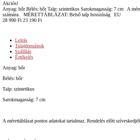
Akciós!
Anyag: bőr Bélés: bőr Talp: szintetikus Sarokmagasság: 7 cm A méret
számára. MÉRETTÁBLÁZAT: Belső talp hosszúság E
28 990
Ft
23 190
Ft
Leírás
Tulajdonságok
Szállítás
Értékelés
Anyag: bőr
Bélés: bőr
Talp: szintetikus
Sarokmagasság: 7 cm
A mérettáblázat pontos adatokat tartalmaz. Rendelés előtt szíveskedj