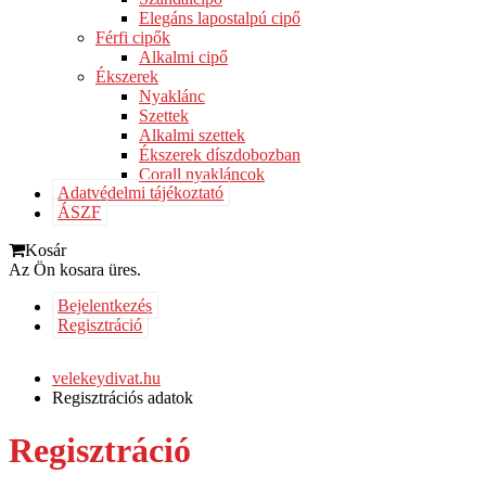
Elegáns lapostalpú cipő
Férfi cipők
Alkalmi cipő
Ékszerek
Nyaklánc
Szettek
Alkalmi szettek
Ékszerek díszdobozban
Corall nyakláncok
Adatvédelmi tájékoztató
ÁSZF
Kosár
Az Ön kosara üres.
Bejelentkezés
Regisztráció
velekeydivat.hu
Regisztrációs adatok
Regisztráció