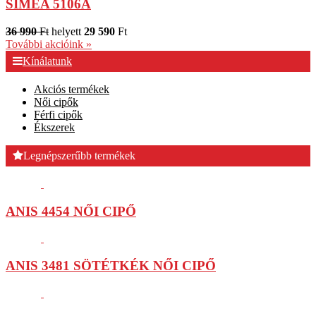
SIMEA 5106A
36 990
Ft
helyett
29 590
Ft
További akcióink »
Kínálatunk
Akciós termékek
Női cipők
Férfi cipők
Ékszerek
Legnépszerűbb termékek
ANIS 4454 NŐI CIPŐ
ANIS 3481 SÖTÉTKÉK NŐI CIPŐ