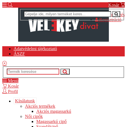
Kosár
Bejelentkezés
Regisztráció
Adatvédelmi tájékoztató
ÁSZF
Menü
Kosár
Profil
Kínálatunk
Akciós termékek
Akciós magassarkú
Női cipők
Magassarkú cipő
Szandálcipő