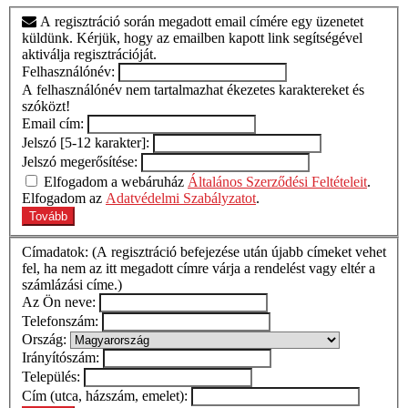
A regisztráció során megadott email címére egy üzenetet
küldünk. Kérjük, hogy az emailben kapott link segítségével
aktiválja regisztrációját.
Felhasználónév:
A felhasználónév nem tartalmazhat ékezetes karaktereket és
szóközt!
Email cím:
Jelszó [5-12 karakter]:
Jelszó megerősítése:
Elfogadom a webáruház
Általános Szerződési Feltételeit
.
Elfogadom az
Adatvédelmi Szabályzatot
.
Címadatok: (A regisztráció befejezése után újabb címeket vehet
fel, ha nem az itt megadott címre várja a rendelést vagy eltér a
számlázási címe.)
Az Ön neve:
Telefonszám:
Ország:
Irányítószám:
Település:
Cím (utca, házszám, emelet):