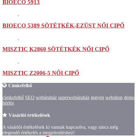
BIOECO 5913
BIOECO 5389 SÖTÉTKÉK-EZÜST NŐI CIPŐ
MISZTIC K2860 SÖTÉTKÉK NŐI CIPŐ
MISZTIC Z2006-5 NŐI CIPŐ
Címkefelhő
címkefelhő
SEO
webáruház
superwebáruház
ingyen
webshop
demo
bérlés
Vásárlói értékelések
A vásárlói értékelések ki vannak kapcsolva, vagy nincs még
elegendő értékelés a megjelenítéshez!