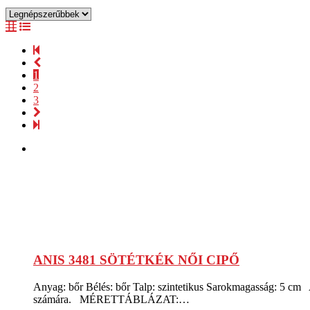
1
2
3
ANIS 3481 SÖTÉTKÉK NŐI CIPŐ
Anyag: bőr Bélés: bőr Talp: szintetikus Sarokmagasság: 5 cm A
számára. MÉRETTÁBLÁZAT:…