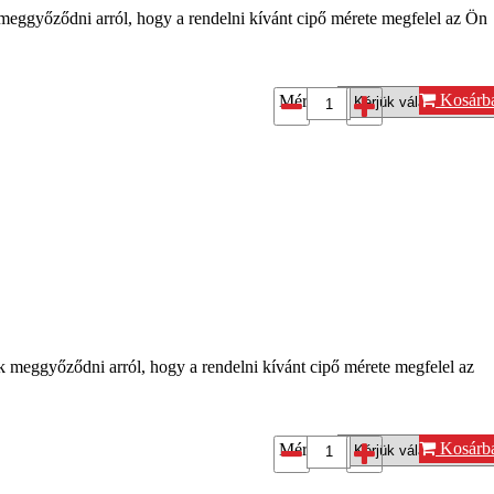
 meggyőződni arról, hogy a rendelni kívánt cipő mérete megfelel az Ön
Kosárb
Méret*:
k meggyőződni arról, hogy a rendelni kívánt cipő mérete megfelel az
Kosárb
Méret*: