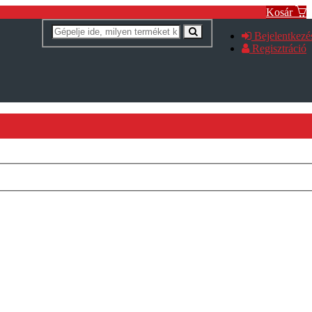
Kosár
Bejelentkezé
Regisztráció