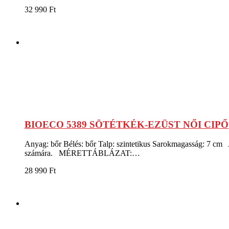
32 990
Ft
BIOECO 5389 SÖTÉTKÉK-EZÜST NŐI CIPŐ
Anyag: bőr Bélés: bőr Talp: szintetikus Sarokmagasság: 7 cm A
számára. MÉRETTÁBLÁZAT:…
28 990
Ft