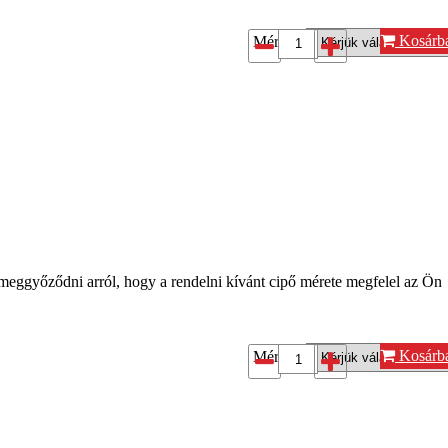
Kosárb
Méret*:
 meggyőződni arról, hogy a rendelni kívánt cipő mérete megfelel az Ön
Kosárb
Méret*: