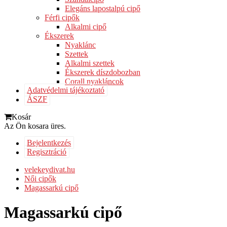
Elegáns lapostalpú cipő
Férfi cipők
Alkalmi cipő
Ékszerek
Nyaklánc
Szettek
Alkalmi szettek
Ékszerek díszdobozban
Corall nyakláncok
Adatvédelmi tájékoztató
ÁSZF
Kosár
Az Ön kosara üres.
Bejelentkezés
Regisztráció
velekeydivat.hu
Női cipők
Magassarkú cipő
Magassarkú cipő