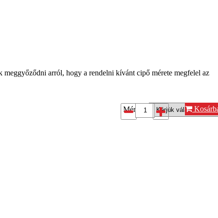
k meggyőződni arról, hogy a rendelni kívánt cipő mérete megfelel az
Kosárb
Méret*: