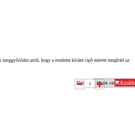
k meggyőződni arról, hogy a rendelni kívánt cipő mérete megfelel az
Kosárb
Méret*: