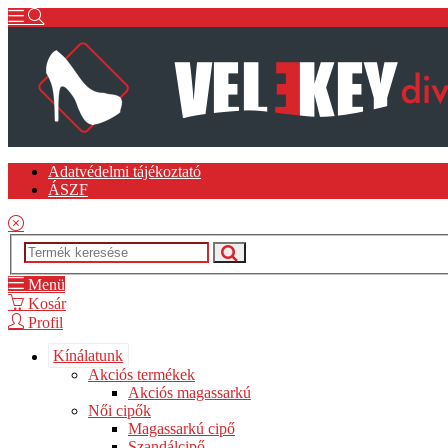
Adatvédelmi tájékoztató
ÁSZF
Menü
Kosár
Profil
Kínálatunk
Akciós termékek
Akciós magassarkú
Női cipők
Magassarkú cipő
Szandálcipő