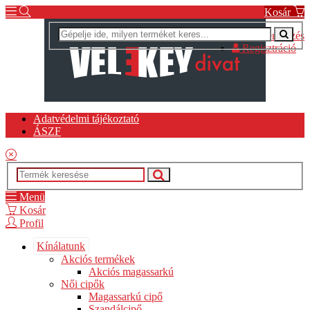
Kosár
Bejelentkezés
Regisztráció
Adatvédelmi tájékoztató
ÁSZF
Menü
Kosár
Profil
Kínálatunk
Akciós termékek
Akciós magassarkú
Női cipők
Magassarkú cipő
Szandálcipő