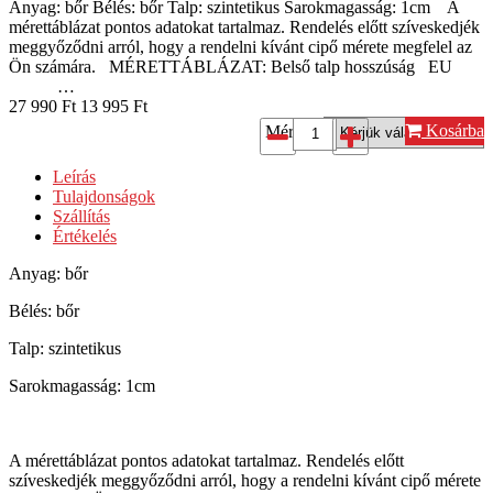
Anyag: bőr Bélés: bőr Talp: szintetikus Sarokmagasság: 1cm A
mérettáblázat pontos adatokat tartalmaz. Rendelés előtt szíveskedjék
meggyőződni arról, hogy a rendelni kívánt cipő mérete megfelel az
Ön számára. MÉRETTÁBLÁZAT: Belső talp hosszúság EU
…
27 990
Ft
13 995
Ft
Kosárba
Méret*:
Leírás
Tulajdonságok
Szállítás
Értékelés
Anyag: bőr
Bélés: bőr
Talp: szintetikus
Sarokmagasság: 1cm
A mérettáblázat pontos adatokat tartalmaz. Rendelés előtt
szíveskedjék meggyőződni arról, hogy a rendelni kívánt cipő mérete