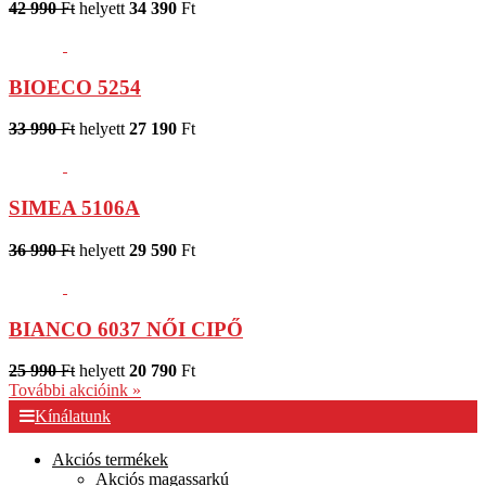
42 990
Ft
helyett
34 390
Ft
BIOECO 5254
33 990
Ft
helyett
27 190
Ft
SIMEA 5106A
36 990
Ft
helyett
29 590
Ft
BIANCO 6037 NŐI CIPŐ
25 990
Ft
helyett
20 790
Ft
További akcióink »
Kínálatunk
Akciós termékek
Akciós magassarkú