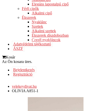
Elegáns lapostalpú cipő
Férfi cipők
Alkalmi cipő
Ékszerek
Nyaklánc
Szettek
Alkalmi szettek
Ékszerek díszdobozban
Corall nyakláncok
Adatvédelmi tájékoztató
ÁSZF
Kosár
Az Ön kosara üres.
Bejelentkezés
Regisztráció
velekeydivat.hu
OLIVIA A851-1