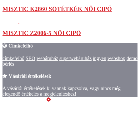
MISZTIC K2860 SÖTÉTKÉK NŐI CIPŐ
MISZTIC Z2006-5 NŐI CIPŐ
Címkefelhő
címkefelhő
SEO
webáruház
superwebáruház
ingyen
webshop
demo
bérlés
Vásárlói értékelések
A vásárlói értékelések ki vannak kapcsolva, vagy nincs még
elegendő értékelés a megjelenítéshez!
Üzemeltető
Online elállás
Teljes katalógus
Szeretne Ön is ilyen webáruházat nyitni?
Webáruház nyitás »