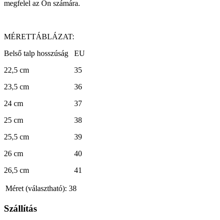
megfelel az Ön számára.
MÉRETTÁBLÁZAT:
Belső talp hosszúság EU
22,5 cm 35
23,5 cm 36
24 cm 37
25 cm 38
25,5 cm 39
26 cm 40
26,5 cm 41
Méret (választható):
38
Szállítás